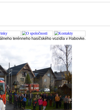
adač systém,nosič kontajnerov,domiešavač,žeriav,prenájom pracovných plošín
iálneho terénneho hasičského vozidla v Habovke.