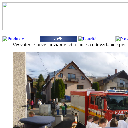
hydraulické ruky,pracovná plošina,hasičské vozidlo,cisterna,kontajnerový nakl
Vysvätenie novej požiarnej zbrojnice a odovzdanie špec