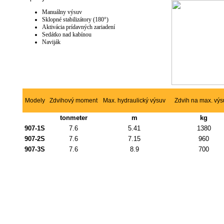
Manuálny výsuv
Sklopné stabilizátory (180°)
Aktivácia prídavných zariadení
Sedátko nad kabínou
Naviják
Modely
Zdvihový moment
Max. hydraulický výsuv
Zdvih na max. vý
tonmeter
m
kg
907-1S
7.6
5.41
1380
907-2S
7.6
7.15
960
907-3S
7.6
8.9
700