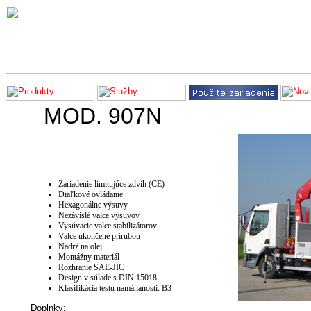
hydraulické ruky,pracovná plošina,hasičské vozidlo,cisterna,kontajnerový
MOD. 907N
Zariadenie limitujúce zdvih (CE)
Diaľkové ovládanie
Hexagonálne výsuvy
Nezávislé valce výsuvov
Vysúvacie valce stabilizátorov
Valce ukončené prírubou
Nádrž na olej
Montážny materiál
Rozhranie SAE-JIC
Design v súlade s DIN 15018
Klasifikácia testu namáhanosti: B3
Doplnky: