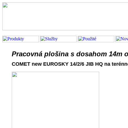
hydraulické ruky,pracovná plošina,hasičské vozidlo,cisterna,kontajnerový nakl
Pracovná plošina
s dosahom 14m o
COMET new
EUROSKY 14/2/6 JIB HQ
na terén